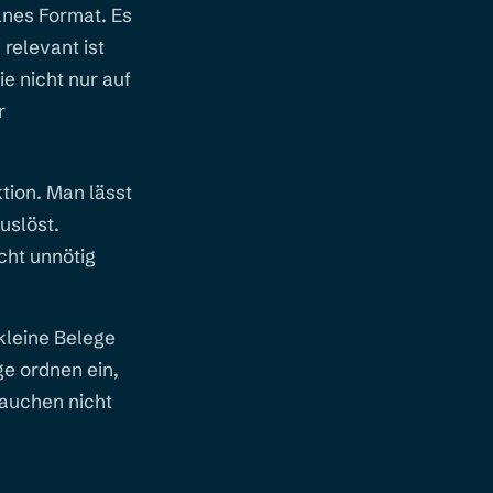
lnes Format. Es
relevant ist
e nicht nur auf
r
tion. Man lässt
uslöst.
cht unnötig
kleine Belege
e ordnen ein,
rauchen nicht