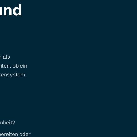
und
n als
iten, ob ein
rkensystem
hnheit?
bereiten oder