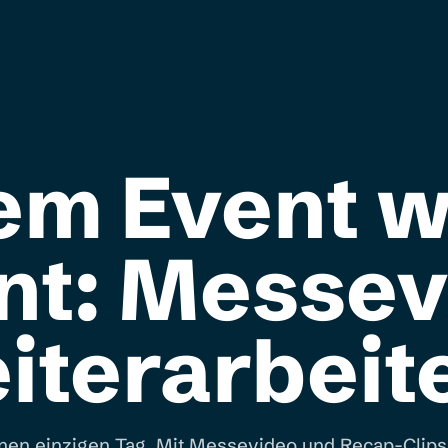
em Event w
nt: Messev
iterarbeit
 einen einzigen Tag. Mit Messevideo und Recap-Clip