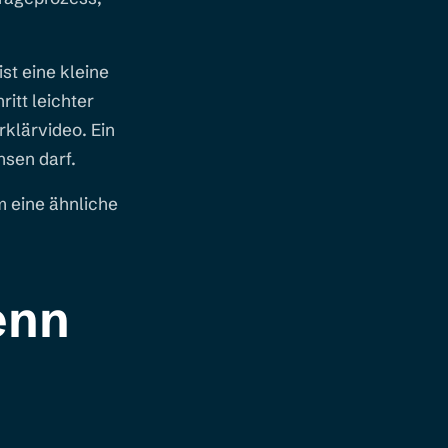
st eine kleine
tt leichter
rklärvideo. Ein
hsen darf.
m eine ähnliche
enn