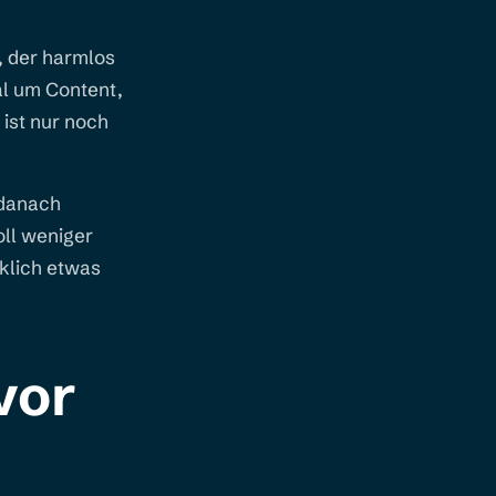
, der harmlos
l um Content,
 ist nur noch
 danach
oll weniger
rklich etwas
vor