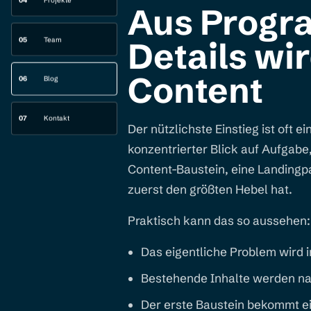
04
Projekte
Aus Progr
05
Team
Details wi
Content
06
Blog
07
Kontakt
Der nützlichste Einstieg ist oft 
konzentrierter Blick auf Aufgabe,
Content-Baustein, eine Landingp
zuerst den größten Hebel hat.
Praktisch kann das so aussehen:
Das eigentliche Problem wird i
Bestehende Inhalte werden nach
Der erste Baustein bekommt ei