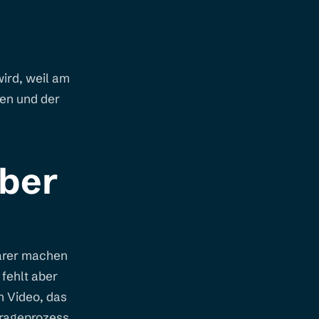
wird, weil am
hen und der
aber
barer machen
 fehlt aber
in Video, das
frageprozess,